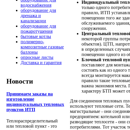
Индивидуальный тепл
водоснабжения
только одного потребите
оборудование для
правило, ИТП устанавл
дренажа и
помещении того же здан
канализации
обслуживаемого здания
оборудование для
сооружении.
пожаротушения
Центральный теплово
бытовые котлы
некоторой группы потр
полимерно-
объектов). ЦТП, напрот
композитные газовые
в определенных случаях
баллоны
помещении одного из о
опросные листы
Блочный тепловой пу
Доставка и гарантия
поставляют для монтаж
состоять как из одного 
всегда монтируется мак
Новости
правило такие тепловые
важна экономия места.
характеру БТП может от
Принимаем заказы на
изготовление
Для соединения тепловых пун
индивидуальных тепловых
используют тепловые сети. Т
пунктов ИТП
магистральные - они соедин
предприятием: котельной или
Теплораспределительный
разводящие теплосети - они 
или тепловой пункт - это
потребителями. Тот участок 