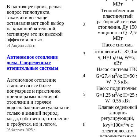
МВт
В настоящее время, решая
Теплообменник
вопрос теплопункта,
пластинчатый
заказчики все чаще
разборный систем
останавливают свой выбор
2
отопления, Ду 150
на крышной котельной,
мощностью Q=2,5
мотивируя это их высокой
МВт
эффективностью.
Насос системы
01 Августа 2025 г.
отопления G=87,0 
3
Автономное отопление
ч; Н=15,0 м, W=5,
дома. Современные
кВт
отопительные системы
Насос системы ГВ
3
4
G=27,4 м
/ч; Н=50 
Автономное отопление
W=7.5 кВт
становится все более
Насос подпиточны
популярнее и практичнее,
3
5
G=1,25 м
/ч; Н=25 
причем размышления об
W=0,55 кВт
отоплении и горячем
Клапан седельны
водоснабжении актуальны не
запорно-
только в зимний период,
регулирующий,
когда, собственно, отопление
3
и требуется, но и летом.
6
kvy=100м
/ч с
электрическим
05 Февраля 2025 г.
исполнительным