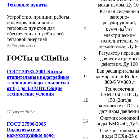
механизмом, Ду 10
Тепловые пункты
Клапан седельны
Устройство, принцип работы,
запорно-
оборудование и виды
регулирующий,
тепловых пунктов для
3
7
kvy=63м
/ч с
обеспечения потребителей
электрическим
тепловой энергией
исполнительным
05 Февраля 2025 г.
механизмом, Ду 8
Регулятор перепад
ГОСТы и СНиПы
8
давления прямого
действия, Ду 100
Бак расширительн
ГОСТ 30735-2001 Котлы
9
мембранный Reflex
отопительные водогрейные
800/6 V=800 л
теплопроизводительностью
от 0,1 до 4,0 МВт. Общие
Теплосчетчик
технические условия
ТЭМ-104 ППР Ду
12
150 (2шт.)в
комплекте с TCП 
датчиком давлени
17 Августа 2016 г.
Счетчик холодно
13
воды ВМХ-50, Ду 5
ГОСТ 27590-2005
Подогреватели
Счетчик холодно
кожухотрубные водо-
воды ВСХд-25 с
14