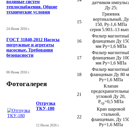
водяные систем
датчиком импульс
теплоснабжения. Общие
Ду 25;
технические условия
Грязевик
вертикальный, Ду
15
150, Ру-1,6 МПа
24 Июня 2016 г.
серия 5.903.-13 вып
Фильтр магнитны
ГОСТ 31840-2012 Насосы
16
фланцевыи Ду 15
погружные и агрегаты
мм Ру=1,6 МПа
насосные. Требования
Фильтр магнитны
безопасности
17
фланцевыи Ду 10
мм Ру=1,6 МПа
Фильтр магнитны
06 Июня 2016 г.
18
фланцевыи Ду 80 
Ру=1,6 МПа
Фотогалерея
Клапан
предохранительны
21
угловой Ду 20,
Р
=0,5 МПа
Отгрузка
ср
ТКУ-180
Кран шаровой
стальной,
22
фланцевыи, Ду 150
Ру=1,6 МПа
12 Июля 2026 г.