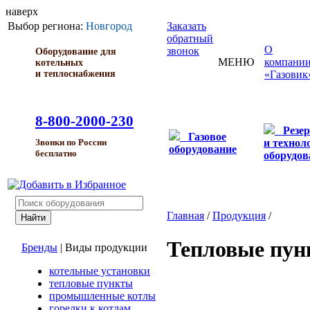
наверх
Выбор региона:
Новгород
Заказать
обратный
О
звонок
Оборудование для
МЕНЮ
компани
котельных
и теплоснабжения
«Газовик
8-800-2000-230
Резе
Газовое
и технол
Звонки по России
оборудование
бесплатно
оборудов
Главная
/
Продукция
/
Тепловые пу
Бренды
|
Виды продукции
котельные установки
тепловые пункты
промышленные котлы
горелки к котлам