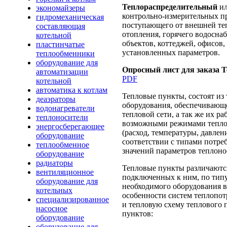
Теплораспределительный
и
экономайзеры
контрольно-измерительных пр
гидромеханическая
поступающего от внешней те
составляющая
отопления, горячего водосн
котельной
объектов, коттеджей, офисов,
пластинчатые
установленных параметров.
теплообменники
оборудование для
Опросный лист для заказа Т
автоматизации
PDF
котельной
автоматика к котлам
Тепловые пункты, состоят из
деаэраторы
оборудования, обеспечивающ
водонагреватели
тепловой сети, а так же их р
теплоносители
возможными режимами теплоп
энергосберегающее
(расход, температуры, давлен
оборудование
соответствии с типами потре
теплообменное
значений параметров теплоно
оборудование
радиаторы
Тепловые пункты различаются
вентиляционное
подключенных к ним, по типу
оборудование для
необходимого оборудования 
котельных
особенности систем теплопот
специализированное
и тепловую схему теплового
насосное
пунктов:
оборудование
оборудование для