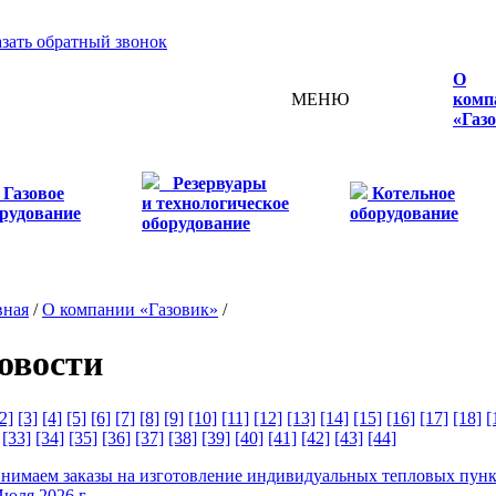
азать обратный звонок
О
МЕНЮ
комп
«Газ
Резервуары
Газовое
Котельное
и технологическое
рудование
оборудование
оборудование
вная
/
О компании «Газовик»
/
овости
2]
[3]
[4]
[5]
[6]
[7]
[8]
[9]
[10]
[11]
[12]
[13]
[14]
[15]
[16]
[17]
[18]
[
[33]
[34]
[35]
[36]
[37]
[38]
[39]
[40]
[41]
[42]
[43]
[44]
нимаем заказы на изготовление индивидуальных тепловых пун
Июля 2026 г.