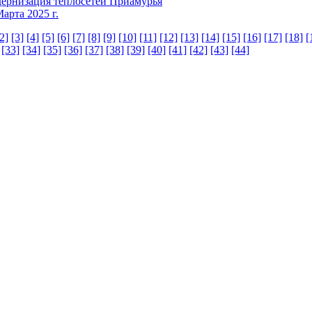
ернизация теплосетей Приамурья
арта 2025 г.
2]
[3]
[4]
[5]
[6]
[7]
[8]
[9]
[10]
[11]
[12]
[13]
[14]
[15]
[16]
[17]
[18]
[
[33]
[34]
[35]
[36]
[37]
[38]
[39]
[40]
[41]
[42]
[43]
[44]