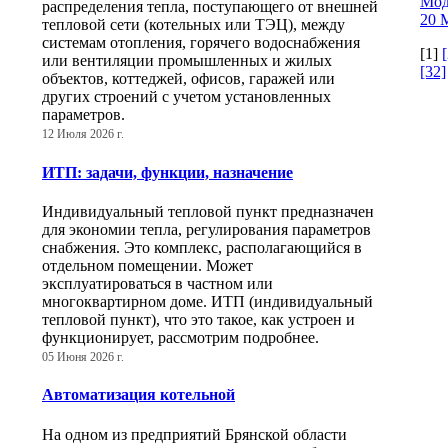
Мод
распределения тепла, поступающего от внешней
20 М
тепловой сети (котельных или ТЭЦ), между
системам отопления, горячего водоснабжения
[1]
[
или вентиляции промышленных и жилых
[32]
объектов, коттеджей, офисов, гаражей или
других строений с учетом установленных
параметров.
12 Июля 2026 г.
ИТП: задачи, функции, назначение
Индивидуальный тепловой пункт предназначен
для экономии тепла, регулирования параметров
снабжения. Это комплекс, располагающийся в
отдельном помещении. Может
эксплуатироваться в частном или
многоквартирном доме. ИТП (индивидуальный
тепловой пункт), что это такое, как устроен и
функционирует, рассмотрим подробнее.
05 Июня 2026 г.
Автоматизация котельной
На одном из предприятий Брянской области