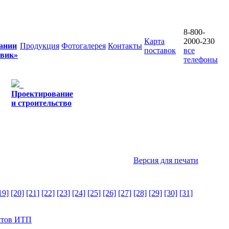
8-800-
Карта
2000-230
ании
Продукция
Фотогалерея
Контакты
поставок
все
овик»
телефоны
Проектирование
и строительство
Версия для печати
19]
[20]
[21]
[22]
[23]
[24]
[25]
[26]
[27]
[28]
[29]
[30]
[31]
ктов ИТП