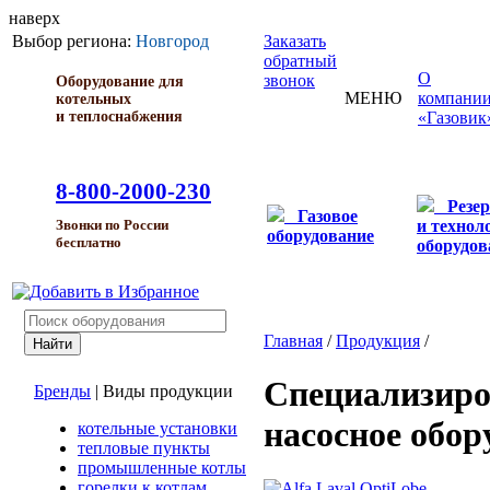
наверх
Выбор региона:
Новгород
Заказать
обратный
О
звонок
Оборудование для
МЕНЮ
компани
котельных
и теплоснабжения
«Газовик
8-800-2000-230
Резе
Газовое
и технол
Звонки по России
оборудование
бесплатно
оборудов
Главная
/
Продукция
/
Специализиро
Бренды
|
Виды продукции
насосное обор
котельные установки
тепловые пункты
промышленные котлы
горелки к котлам