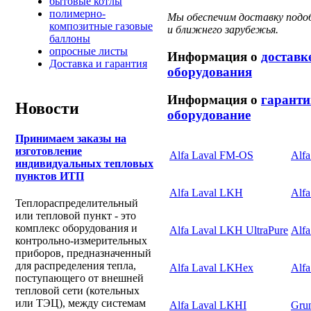
бытовые котлы
полимерно-
Мы обеспечим доставку подоб
композитные газовые
и ближнего зарубежья.
баллоны
опросные листы
Информация о
доставк
Доставка и гарантия
оборудования
Информация о
гаранти
Новости
оборудование
Принимаем заказы на
изготовление
Alfa Laval FM-OS
Alfa
индивидуальных тепловых
пунктов ИТП
Alfa Laval LKH
Alf
Теплораспределительный
или тепловой пункт - это
комплекс оборудования и
Alfa Laval LKH UltraPure
Alfa
контрольно-измерительных
приборов, предназначенный
для распределения тепла,
Alfa Laval LKHex
Alf
поступающего от внешней
тепловой сети (котельных
или ТЭЦ), между системам
Alfa Laval LKHI
Gru