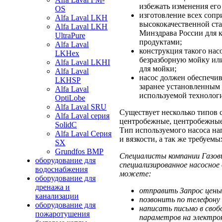
избежать изменения его
OS
изготовление всех сопр
Alfa Laval LKH
высококачественной ст
Alfa Laval LKH
Минздрава России для 
UltraPure
продуктами;
Alfa Laval
конструкция такого нас
LKHex
безразборную мойку или
Alfa Laval LKHI
для мойки;
Alfa Laval
насос должен обеспечив
LKHSP
заранее установленным
Alfa Laval
используемой технолог
OptiLobe
Alfa Laval SRU
Существует несколько типов 
Alfa Laval серия
центробежные, центробежные
SolidC
Тип используемого насоса на
Alfa Laval Серия
и вязкости, а так же требуем
SX
Grundfos BMP
Специалисты компании Газов
оборудование для
специализированное насосное
водоснабжения
можете:
оборудование для
дренажа и
отправить Запрос цены
канализации
позвонить по телефону 
оборудование для
написать письмо в своб
пожаротушения
параметров на электрон