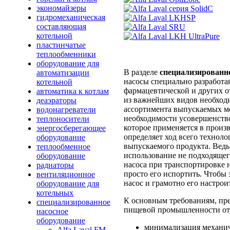
экономайзеры
гидромеханическая
составляющая
котельной
пластинчатые
теплообменники
оборудование для
В разделе
специализированно
автоматизации
насосы специально разработа
котельной
фармацевтической и других о
автоматика к котлам
из важнейших видов необход
деаэраторы
ассортимента выпускаемых м
водонагреватели
необходимости усовершенств
теплоносители
которое применяется в произ
энергосберегающее
определяет ход всего техноло
оборудование
выпускаемого продукта. Ведь
теплообменное
использование не подходящег
оборудование
насоса при транспортировке н
радиаторы
просто его испортить. Чтобы
вентиляционное
насос и грамотно его настрои
оборудование для
котельных
К основным требованиям, пр
специализированное
пищевой промышленности от
насосное
оборудование
минимализация механиче
Alfa Laval FM-